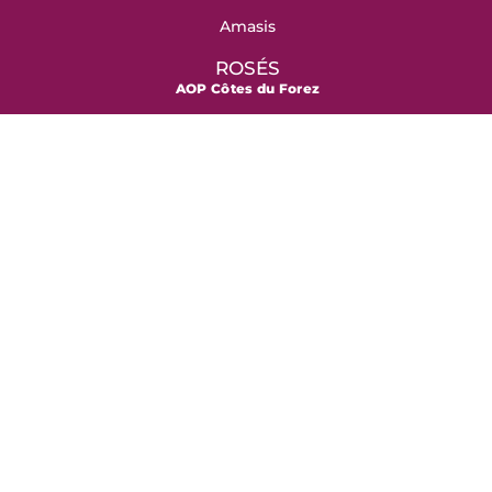
Amasis
ROSÉS
AOP Côtes du Forez
Rosé
Vin de France
Rosé Moelleux
ROUGES
AOP Côtes du Forez
Bélizar
Jomard
DOMAINE DES TERRASSES
276 rue du Bourg, 42130 Marcoux
07 51 24 11 45