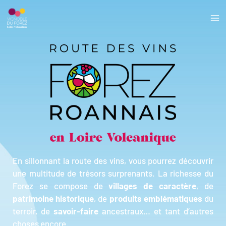
En sillonnant la route des vins, vous pourrez découvrir
une multitude de trésors surprenants. La richesse du
Forez se compose de
villages de caractère
, de
patrimoine historique
, de
produits emblématiques
du
terroir, de
savoir-faire
ancestraux… et tant d’autres
choses encore.